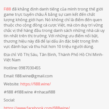
Fi88
đã khẳng định danh tiếng của mình trong thế giới
game trực tuyến châu Á bằng sự cam kết đến chất
lượng không giới hạn. Nó không chỉ là điểm đến quen
thuộc cho cộng đồng cá cược Việt, mà còn duy trì vững
chắc vị thế hàng đầu trong danh sách những nhà cái uy
tín nhất trên thị trường. Với những ưu điểm nổi bật,
thương hiệu này đã để lại dấu ấn đặc biệt trong lĩnh
vực đánh bạc và thu hút hơn 10 triệu người dùng.
Địa chỉ: Võ Thị Sáu, Tân Bình, Thành Phố Hồ Chí Minh-
Việt Nam
Hotline: 0987030455
Email: fi88.wine@gmail.com
Website:
https://fi88.wine/
#fi88 #fi88.wine #nhacaifi88
Social:
https://www.facebook.com/fi88wine/