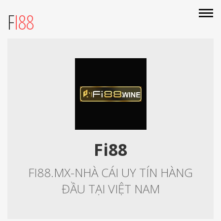
FI88
Fi88
FI88.MX-NHÀ CÁI UY TÍN HÀNG
ĐẦU TẠI VIỆT NAM