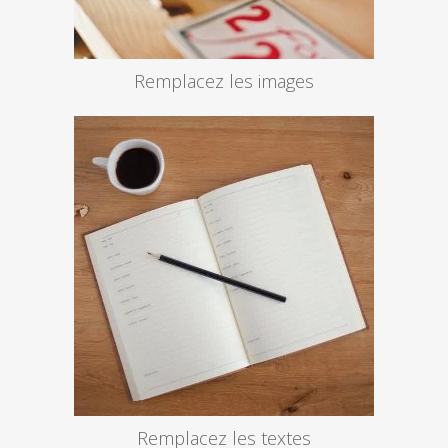
Remplacez les images
Remplacez les textes