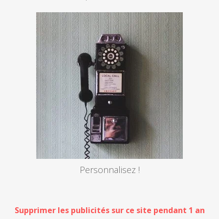
Personnalisez !
Supprimer les publicités sur ce site pendant 1 an