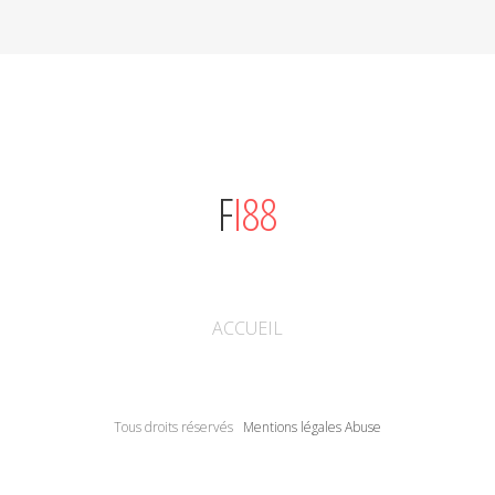
FI88
ACCUEIL
Tous droits réservés
Mentions légales
Abuse